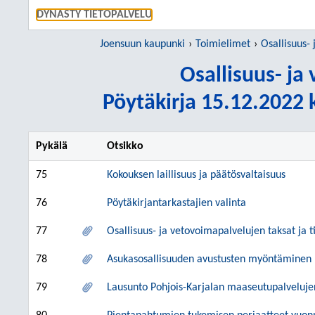
SIIRRY S
DYNASTY TIETOPALVELU
Joensuun kaupunki
Toimielimet
Osallisuus-
Osallisuus- j
Pöytäkirja 15.12.2022 k
Pykälä
Otsikko
75
Kokouksen laillisuus ja päätösvaltaisuus
76
Pöytäkirjantarkastajien valinta
77
Osallisuus- ja vetovoimapalvelujen taksat ja 
78
Asukasosallisuuden avustusten myöntäminen
79
Lausunto Pohjois-Karjalan maaseutupalvelu