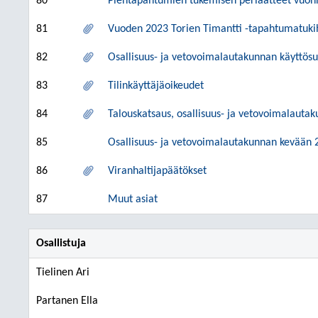
80
Pientapahtumien tukemisen periaatteet vuon
81
Vuoden 2023 Torien Timantti -tapahtumatuk
82
Osallisuus- ja vetovoimalautakunnan käyttös
83
Tilinkäyttäjäoikeudet
84
Talouskatsaus, osallisuus- ja vetovoimalautak
85
Osallisuus- ja vetovoimalautakunnan kevään 
86
Viranhaltijapäätökset
87
Muut asiat
Osallistuja
Tielinen Ari
Partanen Ella