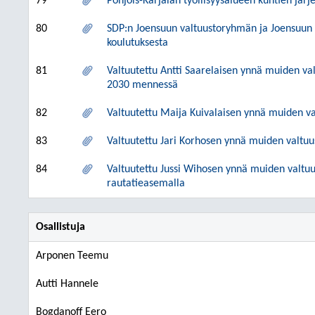
79
Pohjois-Karjalan työllisyysalueen kuntien jä
80
SDP:n Joensuun valtuustoryhmän ja Joensuun 
koulutuksesta
81
Valtuutettu Antti Saarelaisen ynnä muiden val
2030 mennessä
82
Valtuutettu Maija Kuivalaisen ynnä muiden va
83
Valtuutettu Jari Korhosen ynnä muiden valtuu
84
Valtuutettu Jussi Wihosen ynnä muiden valtu
rautatieasemalla
Osallistuja
Arponen Teemu
Autti Hannele
Bogdanoff Eero