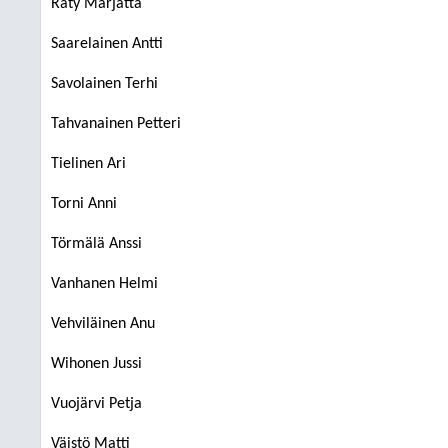
Räty Marjatta
Saarelainen Antti
Savolainen Terhi
Tahvanainen Petteri
Tielinen Ari
Torni Anni
Törmälä Anssi
Vanhanen Helmi
Vehviläinen Anu
Wihonen Jussi
Vuojärvi Petja
Väistö Matti