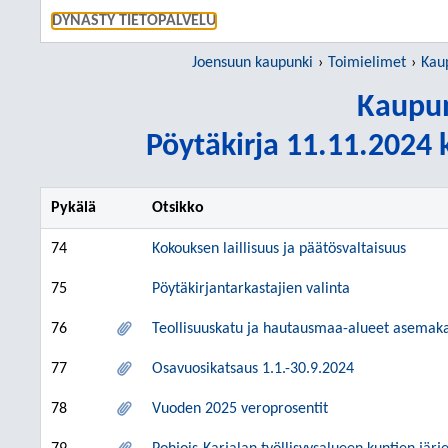
SIIRRY S
DYNASTY TIETOPALVELU
Joensuun kaupunki
Toimielimet
Kau
Kaupun
Pöytäkirja 11.11.2024 k
Pykälä
Otsikko
74
Kokouksen laillisuus ja päätösvaltaisuus
75
Pöytäkirjantarkastajien valinta
76
Teollisuuskatu ja hautausmaa-alueet asemak
77
Osavuosikatsaus 1.1.-30.9.2024
78
Vuoden 2025 veroprosentit