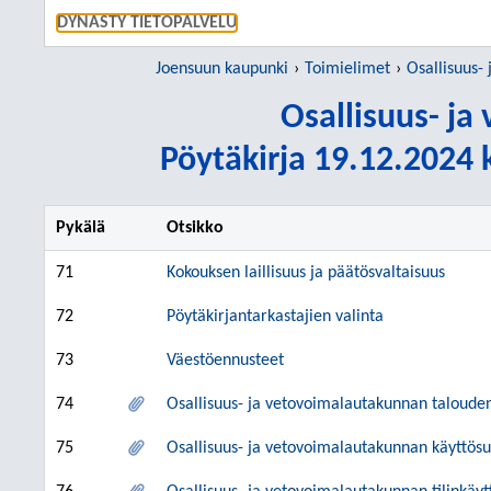
SIIRRY S
DYNASTY TIETOPALVELU
Joensuun kaupunki
Toimielimet
Osallisuus-
Osallisuus- j
Pöytäkirja 19.12.2024 k
Pykälä
Otsikko
71
Kokouksen laillisuus ja päätösvaltaisuus
72
Pöytäkirjantarkastajien valinta
73
Väestöennusteet
74
Osallisuus- ja vetovoimalautakunnan talouden
75
Osallisuus- ja vetovoimalautakunnan käyttös