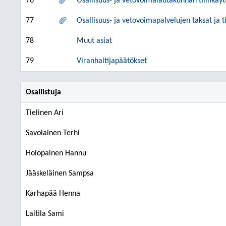
76
Osallisuus- ja vetovoimalautakunnan tilinkäyt
77
Osallisuus- ja vetovoimapalvelujen taksat ja 
78
Muut asiat
79
Viranhaltijapäätökset
Osallistuja
Tielinen Ari
Savolainen Terhi
Holopainen Hannu
Jääskeläinen Sampsa
Karhapää Henna
Laitila Sami