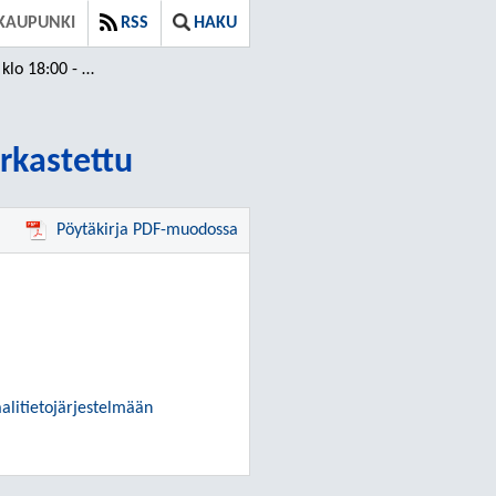
KAUPUNKI
RSS
HAKU
19:07 / Tarkastettu
arkastettu
Pöytäkirja PDF-muodossa
alitietojärjestelmään