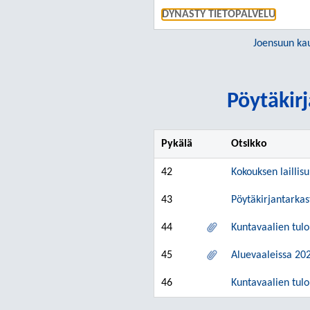
DYNASTY TIETOPALVELU
Joensuun ka
Pöytäkirj
Pykälä
Otsikko
42
Kokouksen laillis
43
Pöytäkirjantarkas
44
Kuntavaalien tul
45
Aluevaaleissa 20
46
Kuntavaalien tul