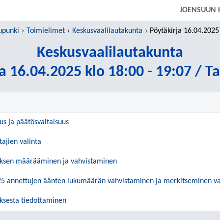
SIIRRY SUORAAN PÄÄSISÄLTÖÖN
JOENSUUN 
upunki
Toimielimet
Keskusvaalilautakunta
Pöytäkirja 16.04.2025 klo 18:00 - 
Keskusvaalilautakunta
a 16.04.2025 klo 18:00 - 19:07 / T
uus ja päätösvaltaisuus
tajien valinta
oksen määrääminen ja vahvistaminen
25 annettujen äänten lukumäärän vahvistaminen ja merkitseminen va
oksesta tiedottaminen