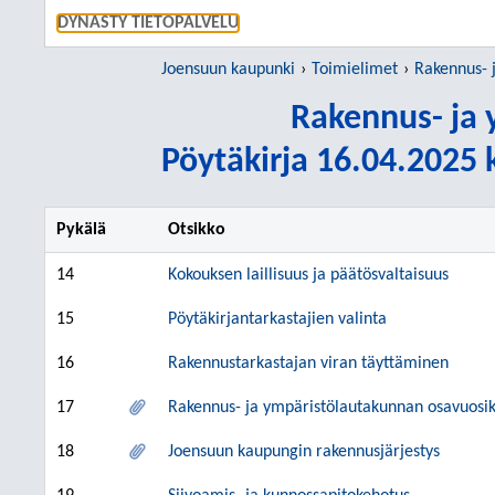
SIIRRY S
DYNASTY TIETOPALVELU
Joensuun kaupunki
Toimielimet
Rakennus- 
Rakennus- ja 
Pöytäkirja 16.04.2025 k
Pykälä
Otsikko
14
Kokouksen laillisuus ja päätösvaltaisuus
15
Pöytäkirjantarkastajien valinta
16
Rakennustarkastajan viran täyttäminen
17
Rakennus- ja ympäristölautakunnan osavuosik
18
Joensuun kaupungin rakennusjärjestys