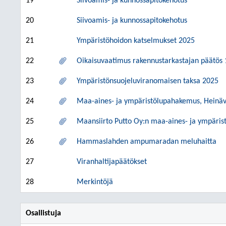
19
Siivoamis- ja kunnossapitokehotus
20
Siivoamis- ja kunnossapitokehotus
21
Ympäristöhoidon katselmukset 2025
22
Oikaisuvaatimus rakennustarkastajan päätös 
23
Ympäristönsuojeluviranomaisen taksa 2025
24
Maa-aines- ja ympäristölupahakemus, Heinä
25
Maansiirto Putto Oy:n maa-aines- ja ympäri
26
Hammaslahden ampumaradan meluhaitta
27
Viranhaltijapäätökset
28
Merkintöjä
Osallistuja