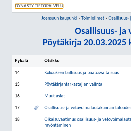
SIIRRY S
DYNASTY TIETOPALVELU
Joensuun kaupunki
Toimielimet
Osallisuus-
Osallisuus- j
Pöytäkirja 20.03.2025 k
Pykälä
Otsikko
14
Kokouksen laillisuus ja päätösvaltaisuus
15
Pöytäkirjantarkastajien valinta
16
Muut asiat
17
Osallisuus- ja vetovoimalautakunnan taloude
18
Oikaisuvaatimus osallisuus- ja vetovoimalaut
myöntäminen