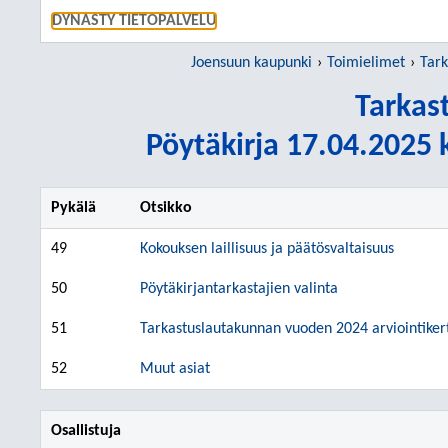
SIIRRY S
DYNASTY TIETOPALVELU
Joensuun kaupunki
Toimielimet
Tark
Tarkas
Pöytäkirja 17.04.2025 k
Pykälä
Otsikko
49
Kokouksen laillisuus ja päätösvaltaisuus
50
Pöytäkirjantarkastajien valinta
51
Tarkastuslautakunnan vuoden 2024 arviointike
52
Muut asiat
Osallistuja