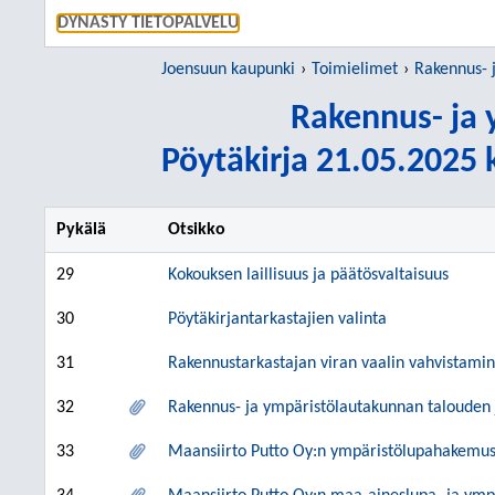
SIIRRY S
DYNASTY TIETOPALVELU
Joensuun kaupunki
Toimielimet
Rakennus- 
Rakennus- ja 
Pöytäkirja 21.05.2025 k
Pykälä
Otsikko
29
Kokouksen laillisuus ja päätösvaltaisuus
30
Pöytäkirjantarkastajien valinta
31
Rakennustarkastajan viran vaalin vahvistami
32
Rakennus- ja ympäristölautakunnan talouden 
33
Maansiirto Putto Oy:n ympäristölupahakemu