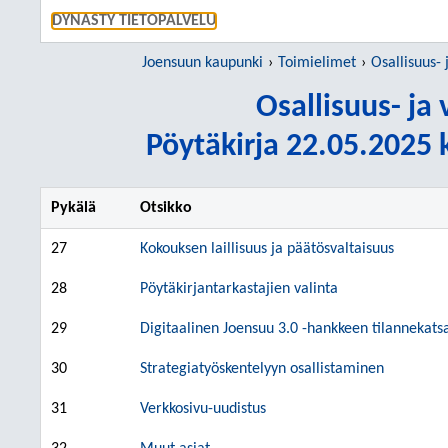
SIIRRY S
DYNASTY TIETOPALVELU
Joensuun kaupunki
Toimielimet
Osallisuus-
Osallisuus- j
Pöytäkirja 22.05.2025 k
Pykälä
Otsikko
27
Kokouksen laillisuus ja päätösvaltaisuus
28
Pöytäkirjantarkastajien valinta
29
Digitaalinen Joensuu 3.0 -hankkeen tilannekats
30
Strategiatyöskentelyyn osallistaminen
31
Verkkosivu-uudistus