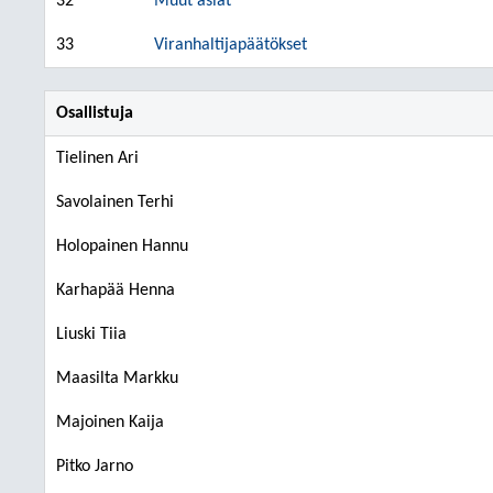
32
Muut asiat
33
Viranhaltijapäätökset
Osallistuja
Tielinen Ari
Savolainen Terhi
Holopainen Hannu
Karhapää Henna
Liuski Tiia
Maasilta Markku
Majoinen Kaija
Pitko Jarno