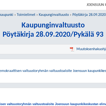
SIIRRY SUORAAN PÄÄSISÄLTÖÖN
JOENSUUN 
kaupunki
Toimielimet
Kaupunginvaltuusto
Pöytäkirja 28.09.2020
Kaupunginvaltuusto
Pöytäkirja 28.09.2020/Pykälä 93
Muutoksenhakuohj
demokraattisen valtuustoryhmän valtuustoaloite Joensuun kaupunkike
sen valtuustoryhmän valtuustoaloite Joensuun kaupunkikeskustan elin