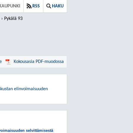
KAUPUNKI
RSS
HAKU
Pykälä 93
e
Kokousasia PDF-muodossa
skustan elinvoimaisuuden
voimaisuuden selvittämisestä