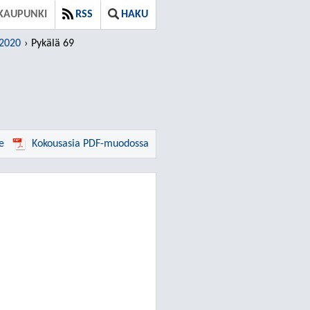
KAUPUNKI
RSS
HAKU
.2020
Pykälä 69
e
Kokousasia PDF-muodossa