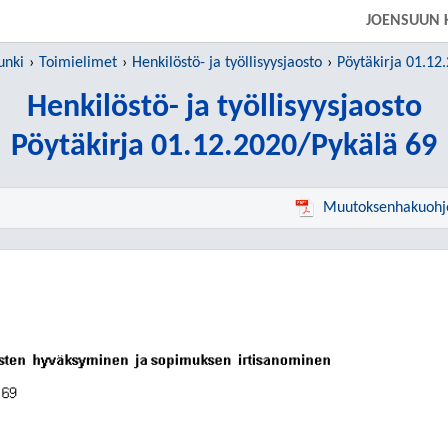
SIIRRY SUORAAN PÄÄSISÄLTÖÖN
JOENSUUN 
unki
Toimielimet
Henkilöstö- ja työllisyysjaosto
Pöytäkirja 01.12
Henkilöstö- ja työllisyysjaosto
Pöytäkirja 01.12.2020/Pykälä 69
Muutoksenhakuohj