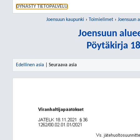
SIIRRY S
DYNASTY TIETOPALVELU
Joensuun kaupunki
Toimielimet
Joensuun a
Joensuun aluee
Pöytäkirja 1
Edellinen asia
| Seuraava asia