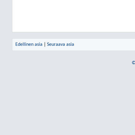
Edellinen asia
|
Seuraava asia
©