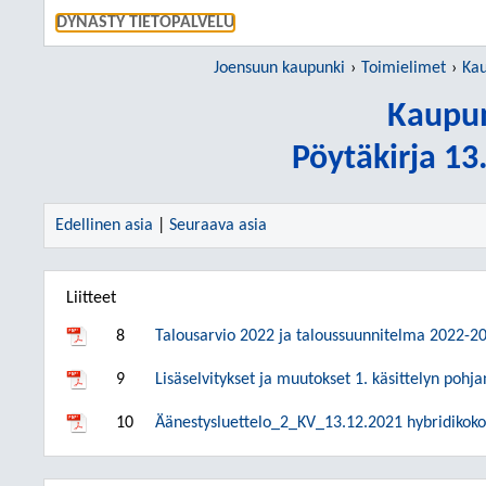
SIIRRY S
DYNASTY TIETOPALVELU
Joensuun kaupunki
Toimielimet
Kau
Kaupun
Pöytäkirja 1
Edellinen asia
|
Seuraava asia
Liitteet
8
Talousarvio 2022 ja taloussuunnitelma 2022-2
9
Lisäselvitykset ja muutokset 1. käsittelyn po
10
Äänestysluettelo_2_KV_13.12.2021 hybridikok