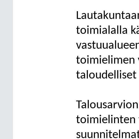
Lautakuntaa
toimialalla 
vastuualueen
toimielimen
taloudelliset
Talousarvio
toimielinten
suunnitelma