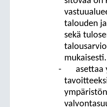
sitovaa on
vastuualuee
talouden ja
sekä tulos
talousarvi
mukaisesti.
-
asettaa
tavoitteeksi
ympäristön
valvontasu