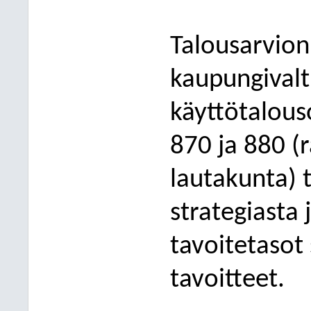
Talousar
vio
kaupungival
käyttötalous
870 ja 880 (
lautakunta)
strategiasta
tavoitetasot 
tavoitteet.