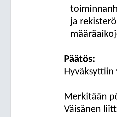
toiminnanh
ja rekister
määräaikoj
Päätös:
Hyväksyttiin 
Merkitään pöy
Väisänen lii