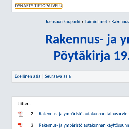
SIIRRY S
DYNASTY TIETOPALVELU
Joensuun kaupunki
Toimielimet
Rakennus
Rakennus- ja 
Pöytäkirja 1
Edellinen asia
|
Seuraava asia
Liitteet
2
Rakennus- ja ympäristölautakunnan talousarvio
3
Rakennus- ja ympäristölautakunnan käyttösuunn