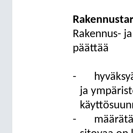
Rakennustar
Rakennus- ja
päättää
-
hyväksyä
ja ympäris
käyttösuun
-
määrät