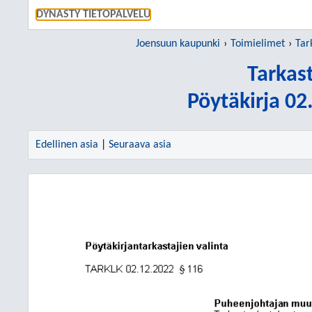
SIIRRY S
DYNASTY TIETOPALVELU
Joensuun kaupunki
Toimielimet
Tar
Tarkas
Pöytäkirja 0
Edellinen asia
|
Seuraava asia