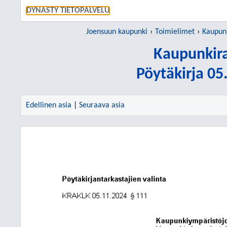
SIIRRY S
DYNASTY TIETOPALVELU
Joensuun kaupunki
Toimielimet
Kaupun
Kaupunkir
Pöytäkirja 0
Edellinen asia
|
Seuraava asia