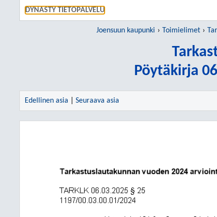
SIIRRY S
DYNASTY TIETOPALVELU
Joensuun kaupunki
Toimielimet
Ta
Tarkas
Pöytäkirja 0
Edellinen asia
|
Seuraava asia