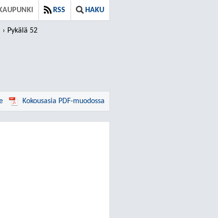
KAUPUNKI
RSS
HAKU
Pykälä 52
e
Kokousasia PDF-muodossa