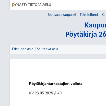
SIIRRY S
DYNASTY TIETOPALVELU
Joensuun kaupunki
Toimielimet
Ka
Kaupun
Pöytäkirja 2
Edellinen asia
|
Seuraava asia