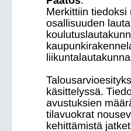
Päätös
:
Merkittiin tiedoksi
osallisuuden laut
koulutuslautakunn
kaupunkirakennelau
liikuntalautakunna
Talousarvioesityks
käsittelyssä. Tied
avustuksien määr
tilavuokrat nousev
kehittämistä jatke