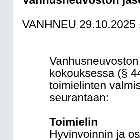
Vanhusneuvoston jäse
VANHNEU
29.10.2025
Vanhusneuvoston jä
kokouksessa (§ 44
toimielinten valmi
seurantaan:
Toimielin
Hyvinvoinnin ja os