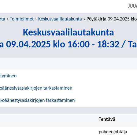
SIIRRY SUORAAN PÄÄSISÄLTÖÖN
JUU
nta
Toimielimet
Keskusvaalilautakunta
Pöytäkirja 09.04.2025 klo 16:00 - 18:32 
Keskusvaalilautakunta
a 09.04.2025 klo 16:00 - 18:32 / T
ytyminen
oäänestysasiakirjojen tarkastaminen
koäänestysasiakirjojen tarkastaminen
Tehtävä
puheenjohtaja