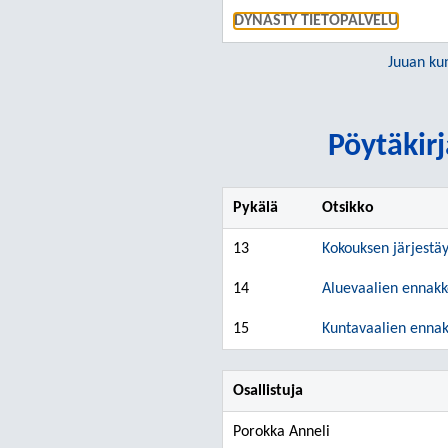
DYNASTY TIETOPALVELU
Juuan ku
Pöytäkirj
Pykälä
Otsikko
13
Kokouksen järjestä
14
Aluevaalien ennakk
15
Kuntavaalien ennak
Osallistuja
Porokka Anneli