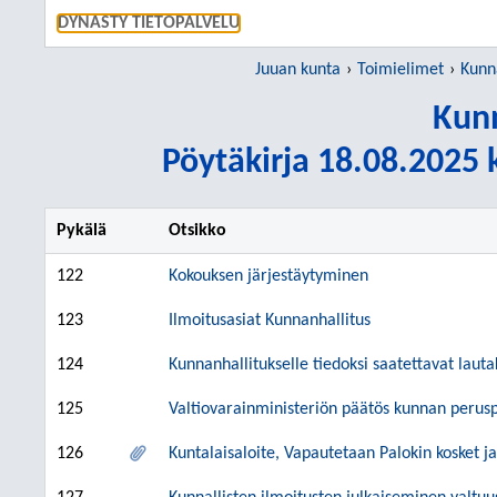
SIIRRY S
DYNASTY TIETOPALVELU
Juuan kunta
Toimielimet
Kunn
Kunn
Pöytäkirja 18.08.2025 k
Pykälä
Otsikko
122
Kokouksen järjestäytyminen
123
Ilmoitusasiat Kunnanhallitus
124
Kunnanhallitukselle tiedoksi saatettavat lauta
125
Valtiovarainministeriön päätös kunnan perus
126
Kuntalaisaloite, Vapautetaan Palokin kosket j