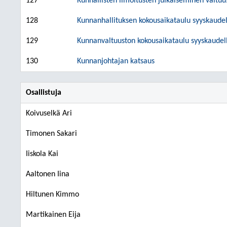
127
Kunnallisten ilmoitusten julkaiseminen valtu
128
Kunnanhallituksen kokousaikataulu syyskaude
129
Kunnanvaltuuston kokousaikataulu syyskaudel
130
Kunnanjohtajan katsaus
Osallistuja
Koivuselkä Ari
Timonen Sakari
Iiskola Kai
Aaltonen Iina
Hiltunen Kimmo
Martikainen Eija