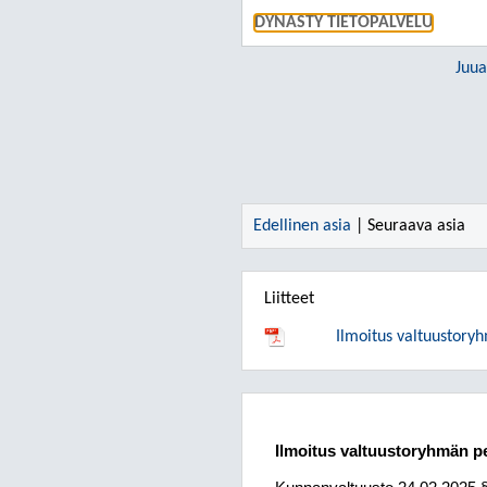
DYNASTY TIETOPALVELU
Juua
Edellinen asia
| Seuraava asia
Liitteet
Ilmoitus valtuustoryh
Ilmoitus valtuustoryhmän pe