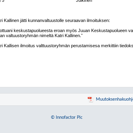
§ 5
Julkinen
ri Kallinen jätti kunnanvaltuustolle seuraavan ilmoituksen:
ottuani keskustapuolueesta eroan myös Juuan Keskustapuolueen val
n valtuustoryhmän nimeltä Katri Kallinen."
ri Kallisen ilmoitus valttuustoryhmän perustamisesa merkittiin tiedoks
Muutoksenhakuohj
© Innofactor Plc