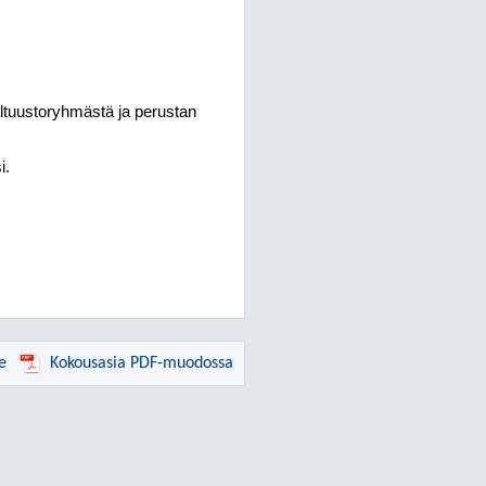
tuustoryhmästä ja perustan
i.
e
Kokousasia PDF-muodossa