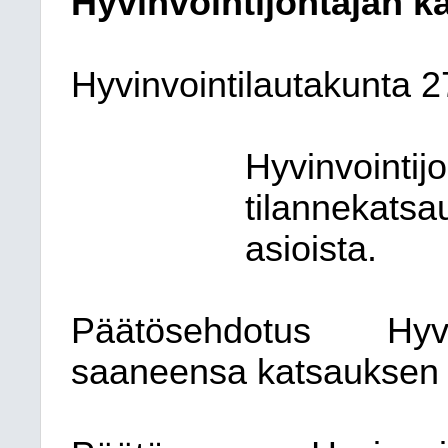
Hyvinvointijohtajan k
Hyvinvointilautakunta
2
Hyvinvointij
tilannekatsa
asioista.
Päätösehdotus
Hyv
saaneensa katsauksen t