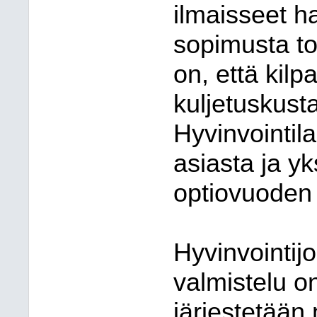
ilmaisseet h
sopimusta to
on, että kilp
kuljetuskust
Hyvinvointil
asiasta ja y
optiovuoden 
Hyvinvointijo
valmistelu o
järjestetään