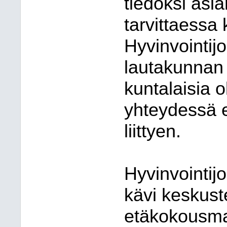
tiedoksi asian
tarvittaessa
Hyvinvointijo
lautakunnan 
kuntalaisia
yhteydessä ep
liittyen.
Hyvinvointijo
kävi keskust
etäkokousma