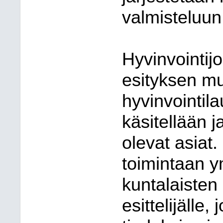
valmisteluun
Hyvinvointij
esityksen muk
hyvinvointil
käsitellään j
olevat asiat.
toimintaan ym
kuntalaisten
esittelijälle,