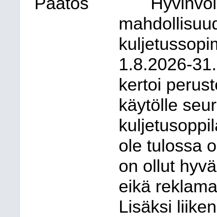
Päätös
Hyvinvoi
mahdollisuud
kuljetussopi
1.8.2026-31.
kertoi perus
käytölle seu
kuljetusoppil
ole tulossa o
on ollut hy
eikä reklamaa
Lisäksi liike