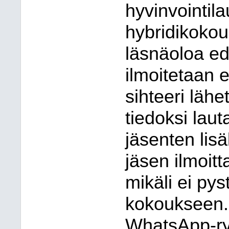
hyvinvointila
hybridikokou
läsnäoloa ed
ilmoitetaan e
sihteeri lähe
tiedoksi lau
jäsenten lisä
jäsen ilmoitt
mikäli ei py
kokoukseen. 
WhatsApp-r