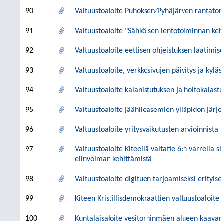
90
Valtuustoaloite Puhoksen⁄Pyhäjärven rantaton
91
Valtuustoaloite "Sähköisen lentotoiminnan keh
92
Valtuustoaloite eettisen ohjeistuksen laatimis
93
Valtuustoaloite, verkkosivujen päivitys ja kyläs
94
Valtuustoaloite kalanistutuksen ja hoitokalas
95
Valtuustoaloite jäähileasemien ylläpidon jär
96
Valtuustoaloite yritysvaikutusten arvioinnist
97
Valtuustoaloite Kiteellä valtatie 6:n varrella
elinvoiman kehittämistä
98
Valtuustoaloite digituen tarjoamiseksi erityises
99
Kiteen Kristillisdemokraattien valtuustoaloit
100
Kuntalaisaloite vesitorninmäen alueen kaav