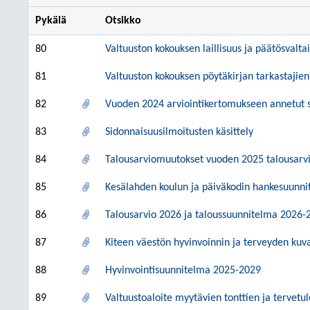
Pykälä
Otsikko
80
Valtuuston kokouksen laillisuus ja päätösvalta
81
Valtuuston kokouksen pöytäkirjan tarkastajien
82
Vuoden 2024 arviointikertomukseen annetut s
83
Sidonnaisuusilmoitusten käsittely
84
Talousarviomuutokset vuoden 2025 talousarv
85
Kesälahden koulun ja päiväkodin hankesuunn
86
Talousarvio 2026 ja taloussuunnitelma 2026-
87
Kiteen väestön hyvinvoinnin ja terveyden kuv
88
Hyvinvointisuunnitelma 2025-2029
89
Valtuustoaloite myytävien tonttien ja tervetul