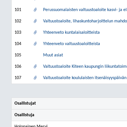
101
Perussuomalaisten valtuustoaloite kasvi- ja el
102
Valtuustoaloite, lihaskuntoharjoittelun mahdol
103
Yhteenveto kuntalaisaloitteista
104
Yhteenveto valtuustoaloitteista
105
Muut asiat
106
Valtuustoaloite Kiteen kaupungin liikuntatoi
107
Valtuustoaloite koululaisten itsenäisyyspäivän
Osallistujat
Osallistuja
Holopainen Mervi