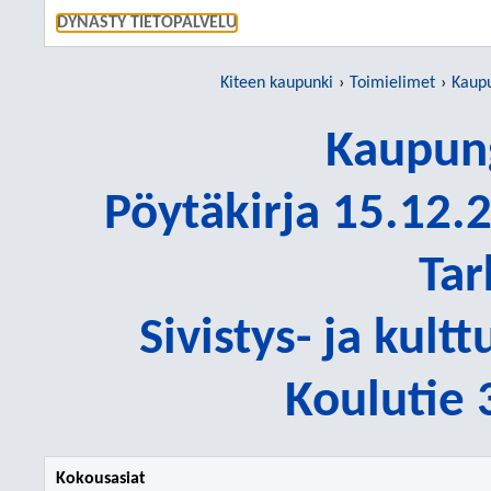
SIIRRY S
DYNASTY TIETOPALVELU
Kiteen kaupunki
Toimielimet
Kaupu
Kaupung
Pöytäkirja 15.12.2
Tar
Sivistys- ja kult
Koulutie 
Kokousasiat