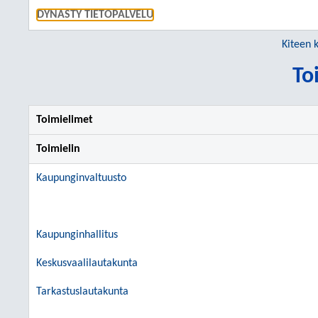
SIIRRY S
DYNASTY TIETOPALVELU
Kiteen 
To
Toimielimet
Toimielin
Kaupunginvaltuusto
Kaupunginhallitus
Keskusvaalilautakunta
Tarkastuslautakunta