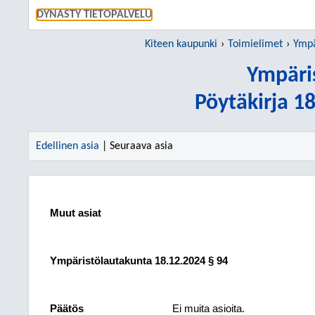
SIIRRY S
DYNASTY TIETOPALVELU
Kiteen kaupunki
Toimielimet
Ympä
Ympäri
Pöytäkirja 1
Edellinen asia
| Seuraava asia
Muut asiat
Ympäristölautakunta
18.12.2024
§ 94
Päätös
Ei muita asioita.