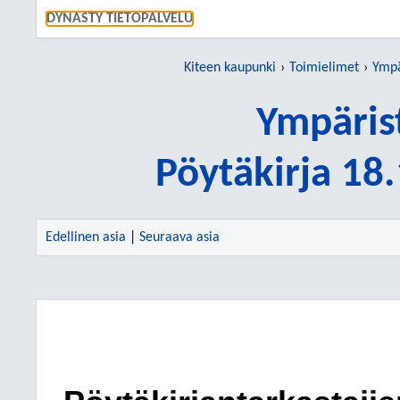
SIIRRY S
DYNASTY TIETOPALVELU
Kiteen kaupunki
Toimielimet
Ympä
Ympäris
Pöytäkirja 18
Edellinen asia
|
Seuraava asia