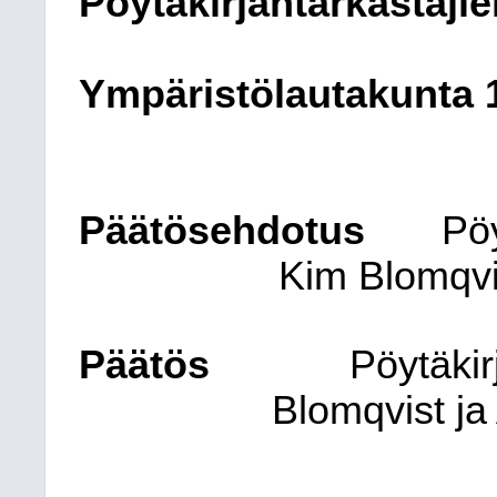
Pöytäkirjantarkastajie
Ympäristölautakunta
Päätösehdotus
Pöy
Kim Blomqvi
Päätös
Pöytäkirj
Blomqvist j