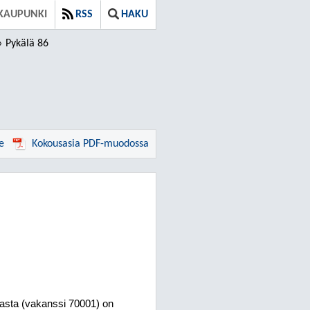
 KAUPUNKI
RSS
HAKU
Pykälä 86
e
Kokousasia PDF-muodossa
nasta (vakanssi 70001) on