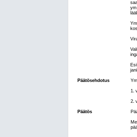
saa
ymp
lää
Ymp
kos
Vir
Val
ing
Esi
jan
Päätösehdotus
Ymp
1. 
2. 
Päätös
Pää
Mer
pää