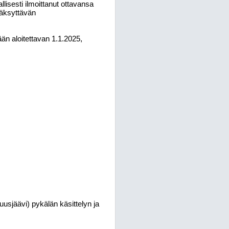
llisesti ilmoittanut ottavansa
väksyttävän
än aloitettavan 1.1.2025,
uusjäävi) pykälän käsittelyn ja