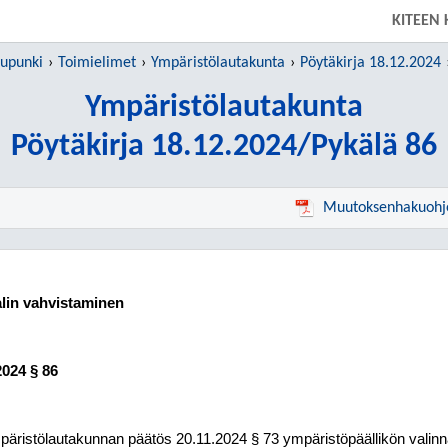
SIIRRY SUORAAN PÄÄSISÄLTÖÖN
KITEEN
aupunki
Toimielimet
Ympäristölautakunta
Pöytäkirja 18.12.2024
Ympäristölautakunta
Pöytäkirja 18.12.2024/Pykälä 86
Muutoksenhakuohj
alin vahvistaminen
2024
§ 86
äristölautakunnan päätös 20.11.2024 § 73 ympäristöpäällikön valin