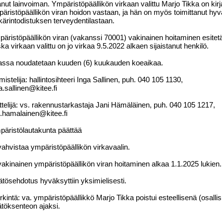
nut lainvoiman. Ympäristöpäällikön virkaan valittu Marjo Tikka on kirja
äristöpäällikön viran hoidon vastaan, ja hän on myös toimittanut hy
kärintodistuksen terveydentilastaan.
äristöpäällikön viran (vakanssi 70001) vakinainen hoitaminen esitetä
ka virkaan valittu on jo virkaa 9.5.2022 alkaen sijaistanut henkilö.
assa noudatetaan kuuden (6) kuukauden koeaikaa.
mistelija: hallintosihteeri Inga Sallinen, puh. 040
105 1130,
a.sallinen@kitee.fi
ttelijä: vs. rakennustarkastaja Jani Hämäläinen, puh. 040
105 1217,
i.hamalainen@kitee.fi
äristölautakunta päättää
vahvistaa ympäristöpäällikön virkavaalin.
vakinainen ympäristöpäällikön viran hoitaminen alkaa 1.1.2025 lukien.
tösehdotus hyväksyttiin yksimielisesti.
kintä: va. ympäristöpäällikkö Marjo Tikka poistui esteellisenä (osallis
töksenteon ajaksi.