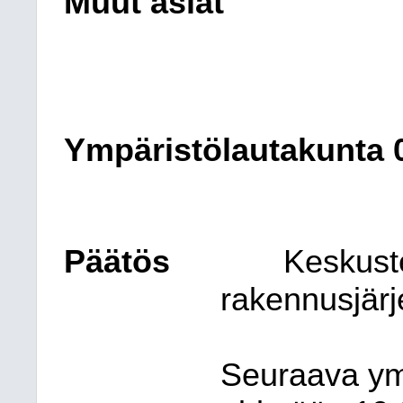
Muut asiat
Ympäristölautakunta
Päätös
Keskust
rakennusjärj
Seuraava ym