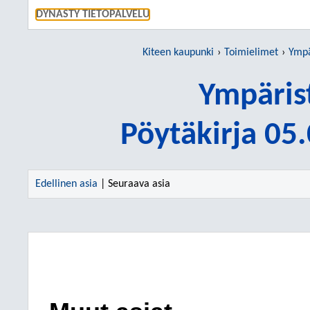
SIIRRY S
DYNASTY TIETOPALVELU
Kiteen kaupunki
Toimielimet
Ympä
Ympäris
Pöytäkirja 05
Edellinen asia
| Seuraava asia