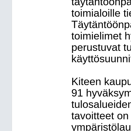
täytäntöönpa
toimialoille 
Täytäntöönp
toimielimet 
perustuvat t
käyttösuunni
Kiteen kaupu
91 hyväksym
tulosalueide
tavoitteet on
ympäristöla