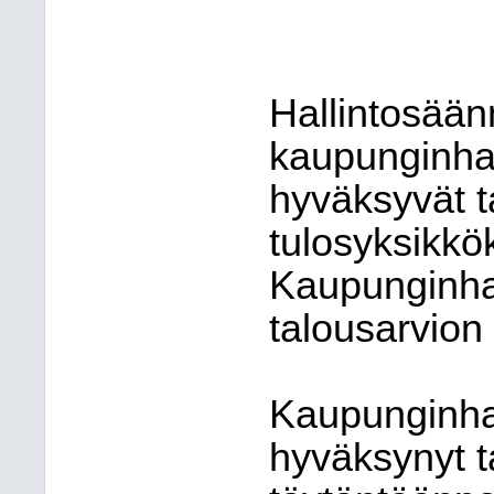
Hallintosään
kaupunginhal
hyväksyvät t
tulosyksikkö
Kaupunginhall
talousarvion
Kaupunginhal
hyväksynyt 