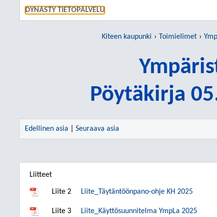
SIIRRY S
DYNASTY TIETOPALVELU
Kiteen kaupunki
Toimielimet
Ymp
Ympäris
Pöytäkirja 0
Edellinen asia
|
Seuraava asia
Liitteet
Liite 2
Liite_Täytäntöönpano-ohje KH 2025
Liite 3
Liite_Käyttösuunnitelma YmpLa 2025