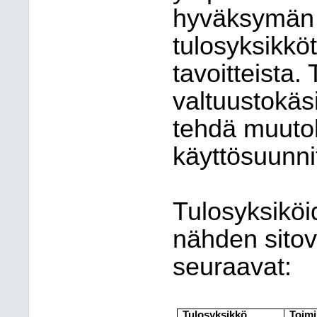
hyväksymän 
tulosyksikkö
tavoitteista.
valtuustokäsi
tehdä muutok
käyttösuunni
Tulosyksiköi
nähden sitov
seuraavat:
Tulosyksikkö
Toimi