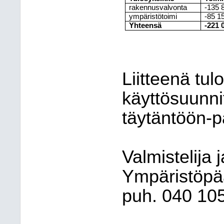
rakennusvalvonta
-135 
ympäristötoimi
-85 1
Yhteensä
-221 
Liitteenä tu
käyttösuunni
täytäntöön-p
Valmistelija ja
Ympäristöpää
puh. 040 105