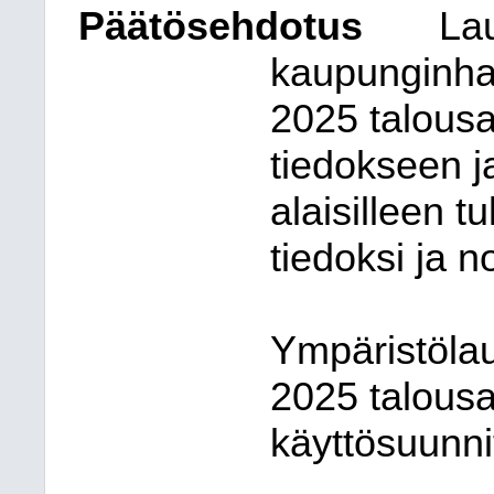
Päätösehdotus
La
kaupunginha
2025 talous
tiedokseen j
alaisilleen tu
tiedoksi ja n
Ympäristöla
2025 talousa
käyttösuunni