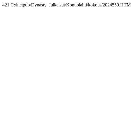
421 C:\inetpub\Dynasty_Julkaisut\Kontiolahti\kokous/2024550.HTM