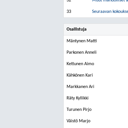
32
Muut mahdolliset a
33
Seuraavan kokoukse
Osallistuja
Mäntynen Matti
Parkonen Anneli
Kettunen Aimo
Kähkönen Kari
Markkanen Ari
Räty Kyllikki
Turunen Pirjo
Väistö Marjo