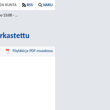
EN KUNTA
RSS
HAKU
20 / Tarkastettu
arkastettu
Pöytäkirja PDF-muodossa