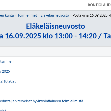
SIIRRY SUORAAN PÄÄSISÄLTÖÖN
KONTIOLAHD
en kunta
Toimielimet
Eläkeläisneuvosto
Pöytäkirja 16.09.2025 klo 13:00 - 14:
Eläkeläisneuvosto
a 16.09.2025 klo 13:00 - 14:20 / T
ytyminen
o 2025
12.10.2025
edustajien terveiset hyvinvointialueen toimielimistä