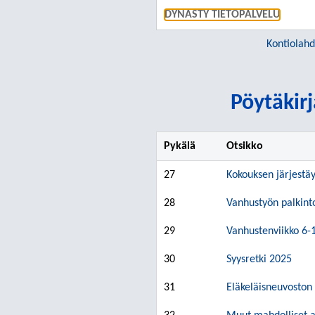
DYNASTY TIETOPALVELU
Kontiolahd
Pöytäkirj
Pykälä
Otsikko
27
Kokouksen järjestä
28
Vanhustyön palkint
29
Vanhustenviikko 6-
30
Syysretki 2025
31
Eläkeläisneuvoston 