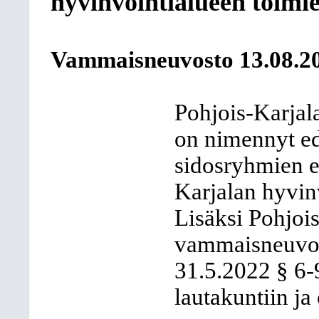
hyvinvointialueen toimie
Vammaisneuvosto
13.08.2
Pohjois-Karjal
on nimennyt ed
sidosryhmien e
Karjalan hyvi
Lisäksi Pohjoi
vammaisneuvos
31.5.2022 § 6-
lautakuntiin ja