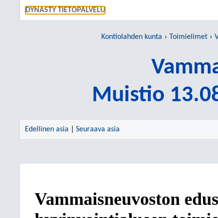
SIIRRY S
DYNASTY TIETOPALVELU
Kontiolahden kunta
Toimielimet
Vamma
Muistio 13.0
Edellinen asia
|
Seuraava asia
Vammaisneuvoston edusta