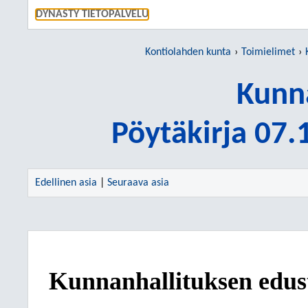
SIIRRY S
DYNASTY TIETOPALVELU
Kontiolahden kunta
Toimielimet
Kunn
Pöytäkirja 07
Edellinen asia
|
Seuraava asia
Kunnanhallituksen edusta