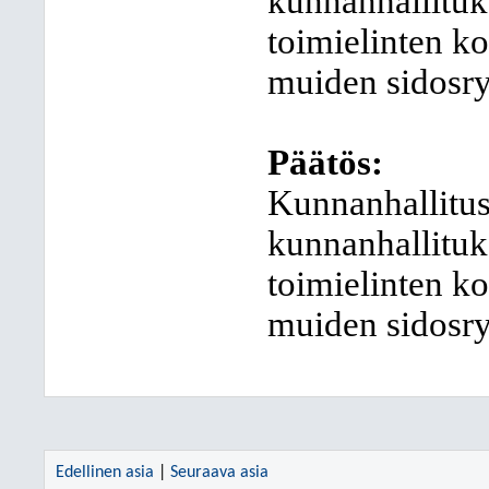
kunnanhallituk
toimielinten k
muiden sidosry
Päätös:
Kunnanhallitus
kunnanhallituk
toimielinten k
muiden sidosry
Edellinen asia
|
Seuraava asia