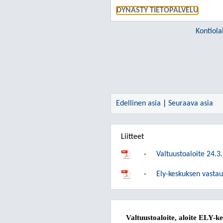
DYNASTY TIETOPALVELU
Kontiol
Edellinen asia
|
Seuraava asia
Liitteet
-
Valtuustoaloite 24.3.
-
Ely-keskuksen vastau
Valtuustoaloite, aloite ELY-k