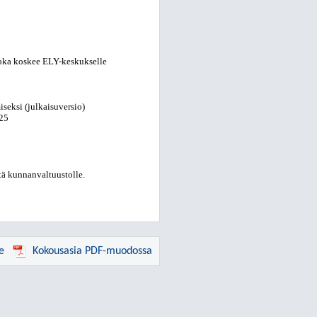
joka koskee ELY-keskukselle
seksi (julkaisuversio)
025
tä kunnanvaltuustolle.
e
Kokousasia PDF-muodossa