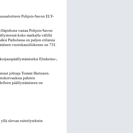
lisuusaloitteen Pohjois-Savon ELY-
ylläpidosta vastaa Pohjois-Savon
ällysteessä koko matkalla välillä
ksi Paiholassa on paljon erilaisia
ääräinen vuorokausiliikenne on 731.
korjauspäällystämiseksi Elinkeino-,
kaissut johtaja Tommi Huttunen.
riokorvauksia pahiten
udelleen päällystämiseen on
yllä olevan esittelytekstin