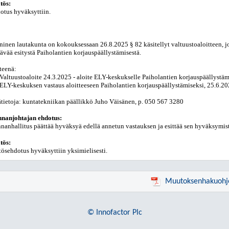
tös:
otus hyväksyttiin.
ninen lautakunta on kokouksessaan 26.8.2025 § 82 käsitellyt valtuustoaloitteen, 
tävää esitystä Paiholantien korjauspäällystämisestä.
tteenä:
Valtuustoaloite 24.3.2025 - aloite ELY-keskukselle Paiholantien korjauspäällystämi
ELY-keskuksen vastaus aloitteeseen Paiholantien korjauspäällystämiseksi, 25.6.2
ätietoja: kuntatekniikan päällikkö Juho Väisänen, p. 050 567 3280
nanjohtajan ehdotus:
nanhallitus päättää hyväksyä edellä annetun vastauksen ja esittää sen hyväksymis
tös:
tösehdotus hyväksyttiin yksimielisesti.
Muutoksenhakuohj
© Innofactor Plc