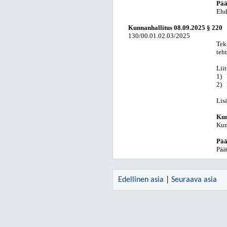
Pää
Ehd
Kunnanhallitus
08.09.2025
§ 220
130/00.01.02.03/2025
Tek
teh
Lii
1)
2)
Lis
Kun
Kun
Pää
Pää
Edellinen asia
|
Seuraava asia