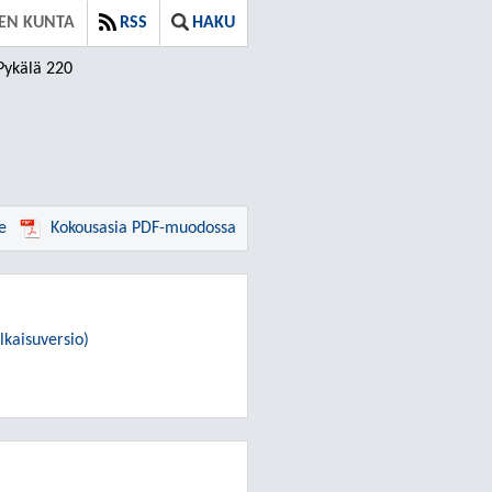
EN KUNTA
RSS
HAKU
Pykälä 220
e
Kokousasia PDF-muodossa
lkaisuversio)