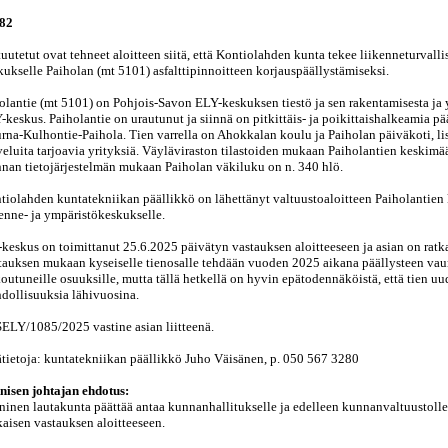
 82
tuutetut ovat tehneet aloitteen siitä, että Kontiolahden kunta tekee liikenneturval
kukselle Paiholan (mt 5101) asfalttipinnoitteen korjauspäällystämiseksi.
olantie (mt 5101) on Pohjois-Savon ELY-keskuksen tiestö ja sen rakentamisesta ja 
-keskus. Paiholantie on urautunut ja siinnä on pitkittäis- ja poikittaishalkeamia pä
rna-Kulhontie-Paihola. Tien varrella on Ahokkalan koulu ja Paiholan päiväkoti, lisä
veluita tarjoavia yrityksiä. Väyläviraston tilastoiden mukaan Paiholantien keskim
nan tietojärjestelmän mukaan Paiholan väkiluku on n. 340 hlö.
tiolahden kuntatekniikan päällikkö on lähettänyt valtuustoaloitteen Paiholantien 
kenne- ja ympäristökeskukselle.
-keskus on toimittanut 25.6.2025 päivätyn vastauksen aloitteeseen ja asian on rat
tauksen mukaan kyseiselle tienosalle tehdään vuoden 2025 aikana päällysteen vau
koutuneille osuuksille, mutta tällä hetkellä on hyvin epätodennäköistä, että tien u
dollisuuksia lähivuosina.
ELY/1085/2025 vastine asian liitteenä.
ätietoja: kuntatekniikan päällikkö Juho Väisänen, p. 050 567 3280
nisen johtajan ehdotus:
ninen lautakunta päättää antaa kunnanhallitukselle ja edelleen kunnanvaltuustolle 
aisen vastauksen aloitteeseen.