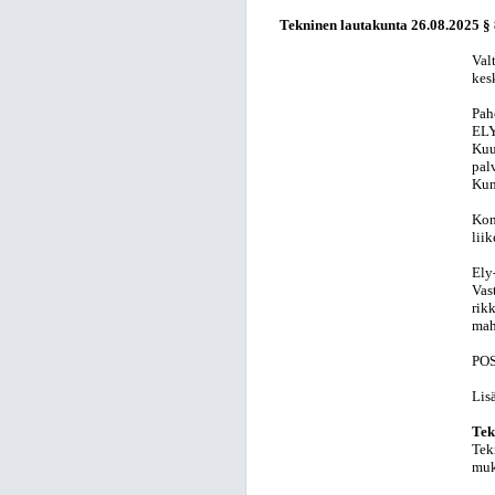
Tekninen lautakunta 26.08.2025 §
Val
kes
Pah
ELY
Kuu
pal
Kun
Kon
lii
Ely
Vas
rik
mah
POS
Lis
Tek
Tek
muk