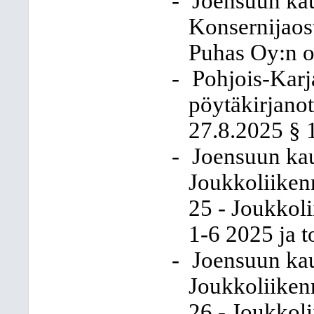
-
Joensuun kau
Konsernijaost
Puhas Oy:n 
-
Pohjois-Karj
pöytäkirjano
27.8.2025 § 
-
Joensuun kau
Joukkoliiken
25 - Joukkol
1-6 2025 ja 
-
Joensuun kau
Joukkoliiken
26 - Joukkol