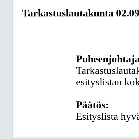
Tarkastuslautakunta
02.0
Puheenjohtaja
Tarkastuslaut
esityslistan ko
Päätös:
Esityslista hyv