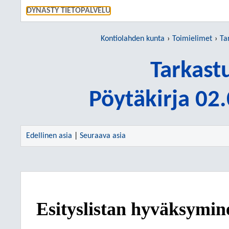
SIIRRY S
DYNASTY TIETOPALVELU
Kontiolahden kunta
Toimielimet
Ta
Tarkast
Pöytäkirja 02
Edellinen asia
|
Seuraava asia
Esityslistan hyväksymin