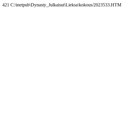
421 C:\inetpub\Dynasty_Julkaisut\Lieksa\kokous/2023533.HTM