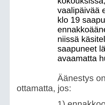
kokouksissa, 
vaalipäivää 
klo 19 saap
ennakkoäänes
niissä käsite
saapuneet lä
avaamatta h
Äänestys on
ottamatta, jos:
1) ennakkoo