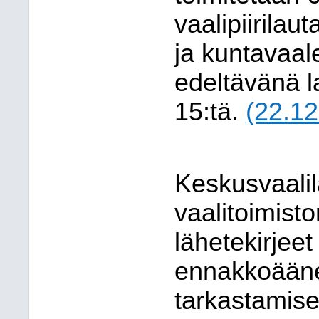
vaalipiirilau
ja kuntavaal
edeltävänä l
15:tä.
(22.1
Keskusvaalil
vaalitoimis
lähetekirjeet
ennakkoääne
tarkastamise