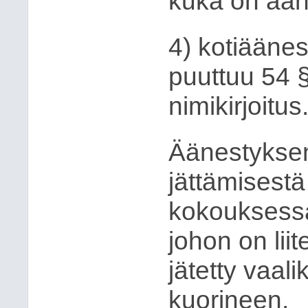
kuka on ään
4) kotiäänes
puuttuu 54 §
nimikirjoitus
Äänestykse
jättämisestä
kokouksessa
johon on lii
jätetty vaali
kuorineen.