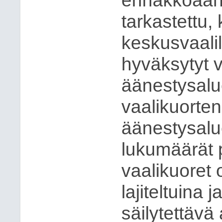
ennakkoääne
tarkastettu,
keskusvaalil
hyväksytyt v
äänestysalue
vaalikuorte
äänestysalue
lukumäärät 
vaalikuoret 
lajiteltuina 
säilytettäv