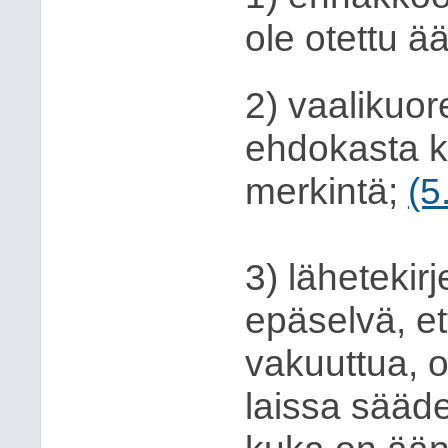
ole otettu ää
2) vaalikuor
ehdokasta k
merkintä;
(5
3) lähetekirj
epäselvä, et
vakuuttua, 
laissa säädet