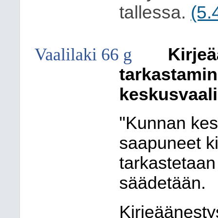
tallessa.
(5.
Vaalilaki 66 g
Kirje
tarkastami
keskusvaal
"Kunnan kes
saapuneet ki
tarkastetaan
säädetään.
Kirjeäänesty