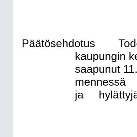
Päätösehdotus
Tod
kaupungin ke
saapunut 11.
mennessä
ja
hylättyj