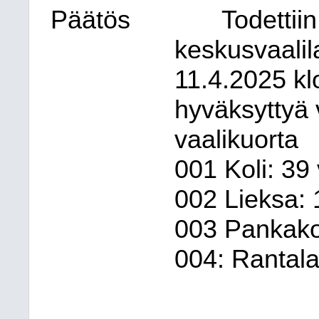
Päätös
Todettii
keskusvaalil
11.4.2025 k
hyväksyttyä v
vaalikuorta
001 Koli: 39 
002 Lieksa: 
003 Pankakos
004: Rantala