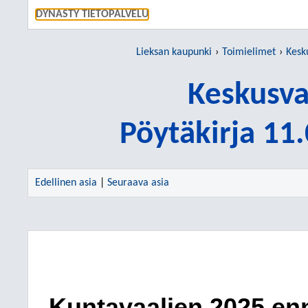
SIIRRY S
DYNASTY TIETOPALVELU
Lieksan kaupunki
Toimielimet
Kesk
Keskusva
Pöytäkirja 11
Edellinen asia
|
Seuraava asia
Kuntavaalien 2025 en