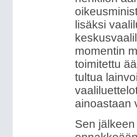
oikeusminis
lisäksi vaal
keskusvaali
momentin mu
toimitettu ä
tultua lainvo
vaaliluettel
ainoastaan v
Sen jälkeen