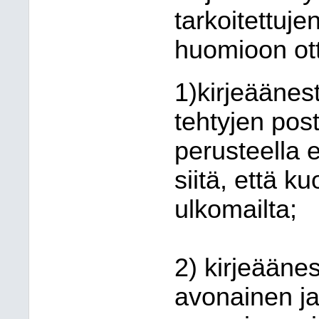
tarkoitettuje
huomioon ot
1)kirjeäänes
tehtyjen post
perusteella 
siitä, että ku
ulkomailta;
2) kirjeääne
avonainen ja