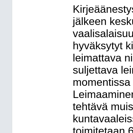
Kirjeäänesty
jälkeen kesk
vaalisalaisu
hyväksytyt k
leimattava ni
suljettava le
momentissa ta
Leimaaminen 
tehtävä muis
kuntavaaleis
toimitetaan 