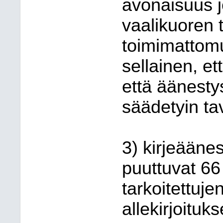
avonaisuus 
vaalikuoren 
toimimattomu
sellainen, et
että äänesty
säädetyin ta
3) kirjeääne
puuttuvat 66
tarkoitettuje
allekirjoituks