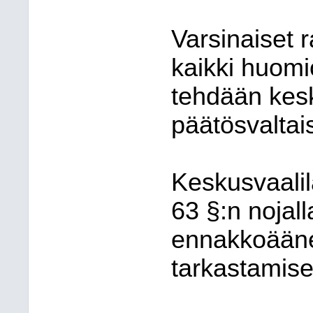
Varsinaiset 
kaikki huomi
tehdään kes
päätösvalta
Keskusvaalil
63 §:n nojall
ennakkoääne
tarkastamise