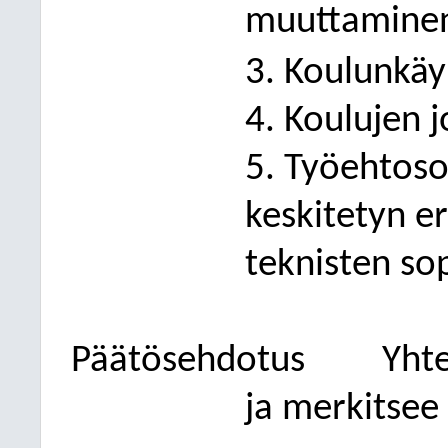
muuttaminen 
3. Koulunkäy
4. Koulujen j
5. Työehtos
keskitetyn er
teknisten so
Päätösehdotus
Yht
ja merkitsee