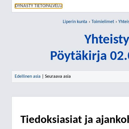
SIIRRY S
DYNASTY TIETOPALVELU
Liperin kunta
Toimielimet
Yhtei
Yhteist
Pöytäkirja 02
Edellinen asia
| Seuraava asia
Tiedoksiasiat ja ajanko