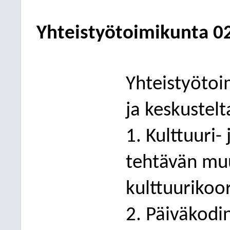
Yhteistyötoimikunta
0
Yhteistyötoi
ja keskustelt
1. Kulttuuri-
tehtävän mu
kulttuurikoor
2. Päiväkodi