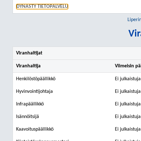
SIIRRY S
DYNASTY TIETOPALVELU
Liperi
Vir
Viranhaltijat
Viranhaltija
Viimeisin p
Henkilöstöpäällikkö
Ei julkaistuj
Hyvinvointijohtaja
Ei julkaistuj
Infrapäällikkö
Ei julkaistuj
Isännöitsijä
Ei julkaistuj
Kaavoituspäällikkö
Ei julkaistuj