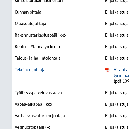
Kiinteistörakennusmestari
Ei julkaistuj
Kunnanjohtaja
Ei julkaistuj
Maaseutujohtaja
Ei julkaistuj
Rakennustarkastuspäällikkö
Ei julkaistuj
Rehtori, Ylämyllyn koulu
Ei julkaistuj
Talous- ja hallintojohtaja
Ei julkaistuj
Tekninen johtaja
Viranha
Jyrin h
(pdf 109
Työllisyyspalveluvastaava
Ei julkaistuj
Vapaa-aikapäällikkö
Ei julkaistuj
Varhaiskasvatuksen johtaja
Ei julkaistuj
Vesihuoltopäällikkö
Ei julkaistuj