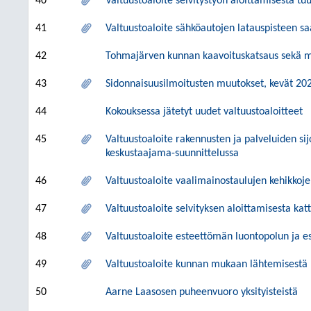
40
Valtuustoaloite selvitystyön aloittamisesta t
41
Valtuustoaloite sähköautojen latauspisteen 
42
Tohmajärven kunnan kaavoituskatsaus sekä 
43
Sidonnaisuusilmoitusten muutokset, kevät 20
44
Kokouksessa jätetyt uudet valtuustoaloitteet
45
Valtuustoaloite rakennusten ja palveluiden sij
keskustaajama-suunnittelussa
46
Valtuustoaloite vaalimainostaulujen kehikkoj
47
Valtuustoaloite selvityksen aloittamisesta ka
48
Valtuustoaloite esteettömän luontopolun ja es
49
Valtuustoaloite kunnan mukaan lähtemisestä l
50
Aarne Laasosen puheenvuoro yksityisteistä