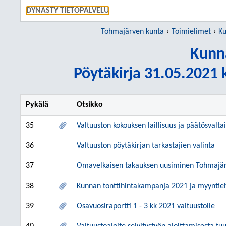
SIIRRY S
DYNASTY TIETOPALVELU
Tohmajärven kunta
Toimielimet
Ku
Kunn
Pöytäkirja 31.05.2021 k
Pykälä
Otsikko
35
Valtuuston kokouksen laillisuus ja päätösvalta
36
Valtuuston pöytäkirjan tarkastajien valinta
37
Omavelkaisen takauksen uusiminen Tohmajärve
38
Kunnan tonttihintakampanja 2021 ja myyntie
39
Osavuosiraportti 1 - 3 kk 2021 valtuustolle