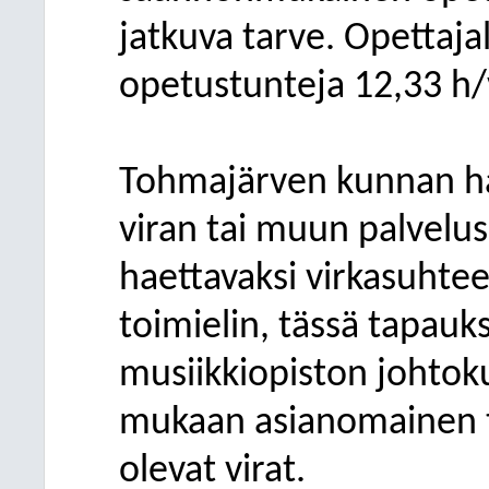
jatkuva tarve. Opettajal
opetustunteja 12,33 h/
Tohmajärven kunnan ha
viran tai muun palvelus
haettavaksi virkasuhte
toimielin, tässä tapauk
musiikkiopiston johtok
mukaan asianomainen to
olevat virat.