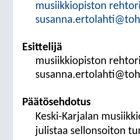
musiikkiopiston rehtor
susanna.ertolahti@tohm
Esittelijä
musiikkiopiston rehtor
susanna.ertolahti@tohm
Päätösehdotus
Keski-Karjalan musiikk
julistaa sellonsoiton t