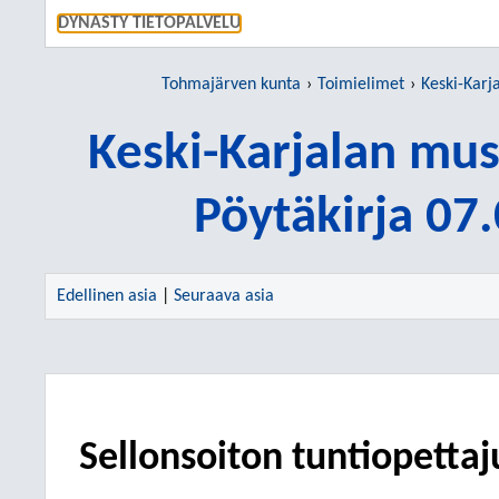
SIIRRY S
DYNASTY TIETOPALVELU
Tohmajärven kunta
Toimielimet
Keski-Karjala
Keski-Karjalan mus
Pöytäkirja 07
Edellinen asia
|
Seuraava asia
Sellonsoiton tuntiopetta