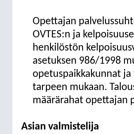
Opettajan palvelussuh
OVTES:n ja kelpoisuus
henkilöstön kelpoisuus
asetuksen 986/1998 m
opetuspaikkakunnat ja 
tarpeen mukaan. Talous
määrärahat opettajan 
Asian valmistelija