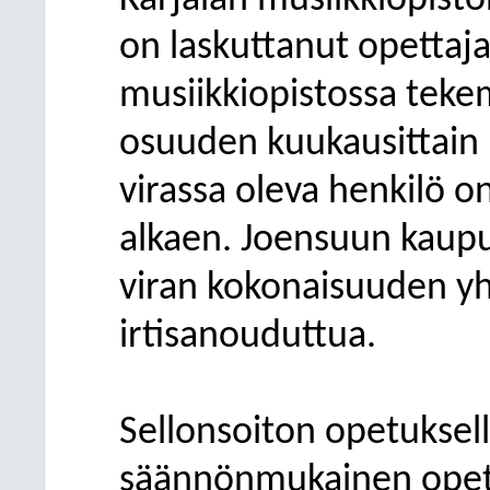
Karjalan musiikkiopist
on laskuttanut opettaja
musiikkiopistossa tek
osuuden kuukausittain m
virassa oleva henkilö o
alkaen. Joensuun kaupun
viran kokonaisuuden yh
irtisanouduttua.
Sellonsoiton opetuksel
säännönmukainen opet