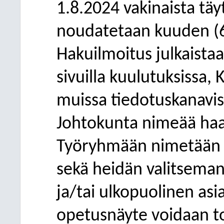
1.8.2024 vakinaista täy
noudatetaan kuuden (6
Hakuilmoitus julkaist
sivuilla kuulutuksissa,
muissa tiedotuskanavis
Johtokunta nimeää haa
Työryhmään nimetään r
sekä heidän valitsema
ja/tai ulkopuolinen asi
opetusnäyte voidaan t