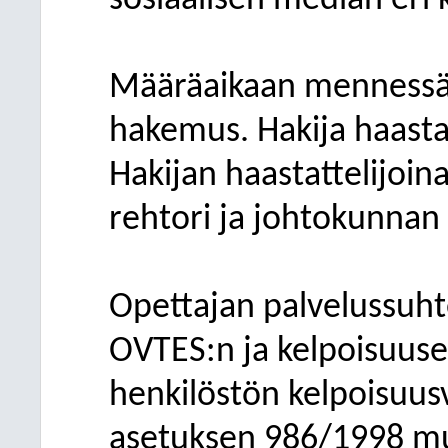
sosiaalisen median eri 
Määräaikaan mennessä t
hakemus. Hakija haastat
Hakijan haastattelijoin
rehtori ja johtokunnan
Opettajan palvelussuh
OVTES:n ja kelpoisuus
henkilöstön kelpoisuus
asetuksen 986/1998 m