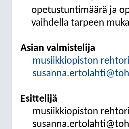
opetustuntimäärä ja o
vaihdella tarpeen muk
Asian valmistelija
musiikkiopiston rehtor
susanna.ertolahti@tohm
Esittelijä
musiikkiopiston rehtor
susanna.ertolahti@tohm