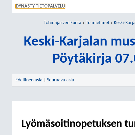
SIIRRY S
DYNASTY TIETOPALVELU
Tohmajärven kunta
Toimielimet
Keski-Karjala
Keski-Karjalan mus
Pöytäkirja 07
Edellinen asia
|
Seuraava asia
Lyömäsoitinopetuksen tu