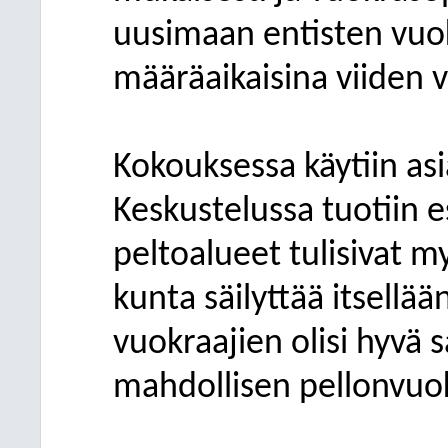
uusimaan entisten vuok
määräaikaisina viiden
Kokouksessa käytiin asi
Keskustelussa tuotiin esi
peltoalueet tulisivat m
kunta säilyttää itsellää
vuokraajien olisi hyvä 
mahdollisen pellonvuo