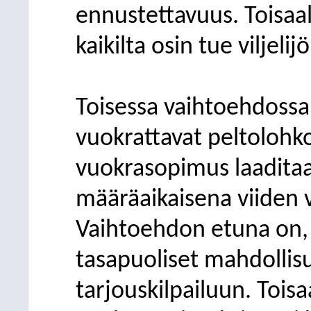
ennustettavuus. Toisaal
kaikilta osin tue viljeli
Toisessa vaihtoehdoss
vuokrattavat peltolohko
vuokrasopimus laaditaa
määräaikaisena viiden
Vaihtoehdon etuna on, et
tasapuoliset mahdollisu
tarjouskilpailuun. Toisa