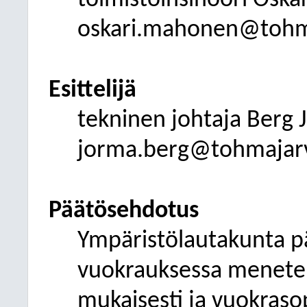
toimistoinsinööri Osk
oskari.mahonen@tohmaj
Esittelijä
tekninen johtaja Berg
jorma.berg@tohmajarvi
Päätösehdotus
Ympäristölautakunta pä
vuokrauksessa menete
mukaisesti ja vuokrasop