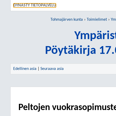
SIIRRY S
DYNASTY TIETOPALVELU
Tohmajärven kunta
Toimielimet
Ym
Ympäris
Pöytäkirja 17
Edellinen asia
|
Seuraava asia
Peltojen vuokrasopimuste