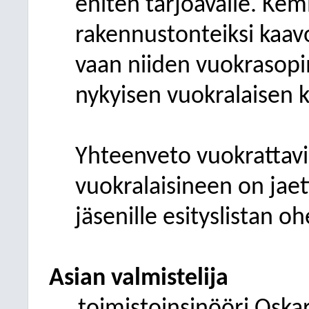
eniten tarjoavalle. Kem
rakennustonteiksi kaavo
vaan niiden vuokrasopim
nykyisen vuokralaisen 
Yhteenveto vuokrattavi
vuokralaisineen on jae
jäsenille esityslistan o
Asian valmistelija