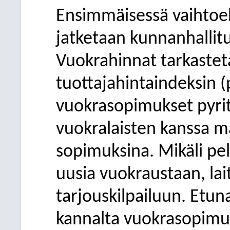
Ensimmäisessä vaihtoe
jatketaan kunnanhallitu
Vuokrahinnat tarkaste
tuottajahintaindeksin (p
vuokrasopimukset pyri
vuokralaisten kanssa m
sopimuksina. Mikäli pe
uusia vuokraustaan, lai
tarjouskilpailuun. Etun
kannalta vuokrasopimu