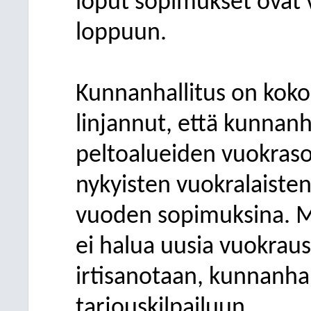
loput sopimukset ovat
loppuun.
Kunnanhallitus on kok
linjannut, että kunnanh
peltoalueiden vuokraso
nykyisten vuokralaisten
vuoden sopimuksina. Mi
ei halua uusia vuokrau
irtisanotaan, kunnanhal
tarjouskilpailuun.