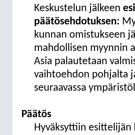
Keskustelun jälkeen
es
päätösehdotuksen:
Myy
kunnan omistukseen jää
mahdollisen myynnin ai
Asia palautetaan valm
vaihtoehdon pohjalta j
seuraavassa ympäristö
Päätös
Hyväksyttiin esittelij