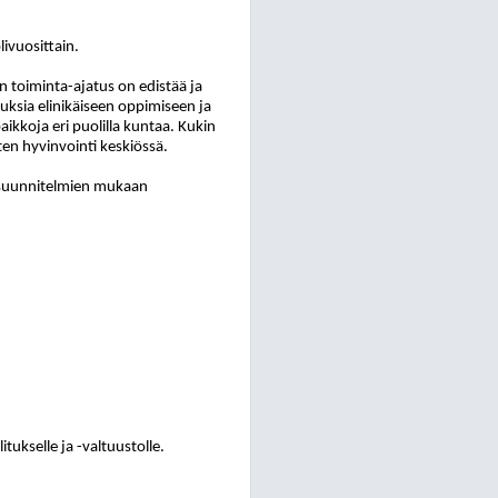
ivuosittain.
 toiminta-ajatus on edistää ja
uuksia elinikäiseen oppimiseen ja
ikkoja eri puolilla kuntaa. Kukin
en hyvinvointi keskiössä.
n suunnitelmien mukaan
tukselle ja -valtuustolle.