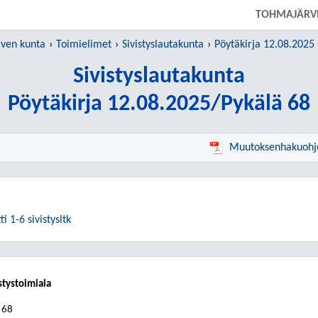
SIIRRY SUORAAN PÄÄSISÄLTÖÖN
TOHMAJÄRV
ven kunta
Toimielimet
Sivistyslautakunta
Pöytäkirja 12.08.2025
Sivistyslautakunta
Pöytäkirja 12.08.2025/Pykälä 68
Muutoksenhakuohj
 1-6 sivistysltk
stystoimiala
 68