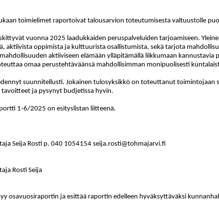
kaan toimielimet raportoivat talousarvion toteutumisesta valtuustolle puol
eskittyvät vuonna 2025 laadukkaiden peruspalveluiden tarjoamiseen. Yleinen
, aktiivista oppimista ja kulttuurista osallistumista, sekä tarjota mahdollis
mahdollisuuden aktiiviseen elämään ylläpitämällä liikkumaan kannustavia pa
 toteuttaa omaa perustehtäväänsä mahdollisimman monipuolisesti kuntalaist
edennyt suunnitellusti. Jokainen tulosyksikkö on toteuttanut toimintojaa
tavoitteet ja pysynyt budjetissa hyvin.
ortti 1-6/2025 on esityslistan liitteenä.
htaja Seija Rosti p. 040 1054154 seija.rosti@tohmajarvi.fi
taja Rosti Seija
y osavuosiraportin ja esittää raportin edelleen hyväksyttäväksi kunnanhalli