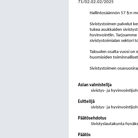
71/02.02.02/2025
Hallintosäännön 57 §:n mu
Sivistystoimen palvelut k
tukea asukkaiden sivistystä
hyvinvointiin. Tarjoamme 
sivistystoimialan sektori
Talouden osalta vuosi on 
huomioiden toiminnalliset 
Sivistystoimen osavuosirap
Asian valmistelija
sivistys- ja hyvinvointijo
Esittelijä
sivistys- ja hyvinvointijoh
Päätösehdotus
Sivistyslautakunta hyväksy
Päätös