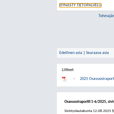
DYNASTY TIETOPALVELU
Tohmajär
Edellinen asia
|
Seuraava asia
Liitteet
-
2025 Osavuosiraportti
Osavuosiraportti 1-6/2025, sivi
Sivistyslautakunta
12.08.2025
§