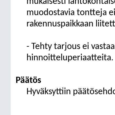
mukaisesti lähtökohtais
muodostavia tontteja e
rakennuspaikkaan liitett
- Tehty tarjous ei vast
hinnoitteluperiaatteita.
Päätös
Hyväksyttiin päätösehd
________