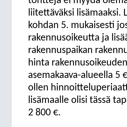
tontteja ei myydä olem
liitettäväksi lisämaaksi.
kohdan 5. mukaisesti jos
rakennusoikeutta ja lis
rakennuspaikan rakenn
hinta rakennusoikeuden
asemakaava-alueella 5 
ollen hinnoitteluperiaa
lisämaalle olisi tässä t
2
800 €.