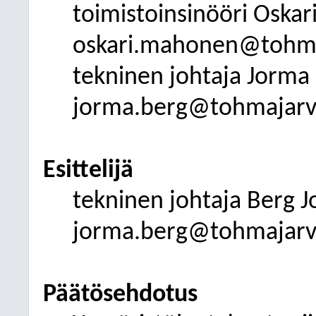
toimistoinsinööri Oska
oskari.mahonen@tohmaj
tekninen johtaja Jorma
jorma.berg@tohmajarvi.
Esittelijä
tekninen johtaja Berg 
jorma.berg@tohmajarvi.
Päätösehdotus