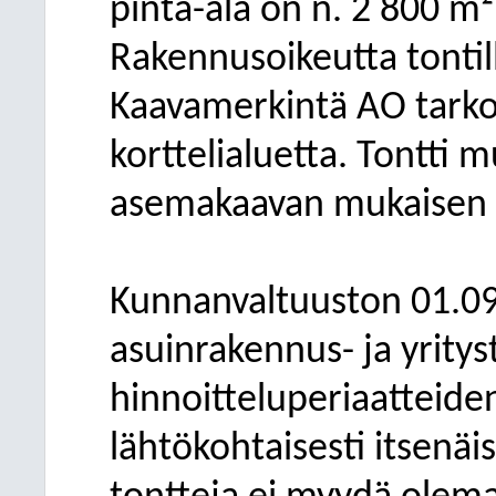
pinta-ala on n. 2
800 m²
Rakennusoikeutta tontil
Kaavamerkintä AO tarkoit
korttelialuetta. Tontti 
asemakaavan mukaisen 
Kunnanvaltuuston 01.09
asuinrakennus- ja yritys
hinnoitteluperiaatteide
lähtökohtaisesti itsenä