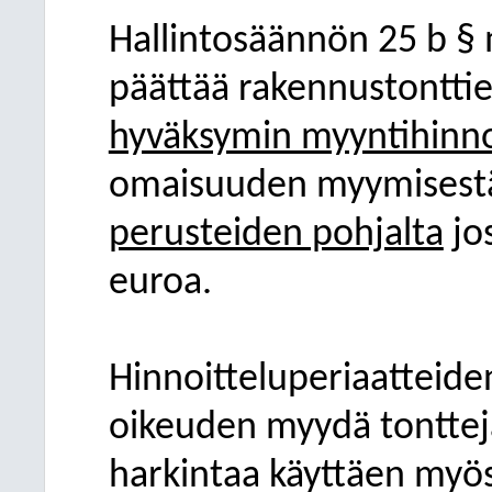
Hallintosäännön 25 b §
päättää rakennustontt
hyväksymin myyntihinn
omaisuuden myymises
perusteiden pohjalta
jo
euroa.
Hinnoitteluperiaatteide
oikeuden myydä tontteja
harkintaa käyttäen myös