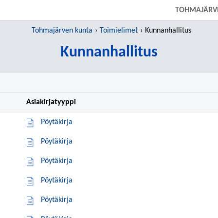
SIIRRY SUORAAN PÄÄSISÄLTÖÖN
TOHMAJÄRV
Tohmajärven kunta
Toimielimet
Kunnanhallitus
Kunnanhallitus
Asiakirjatyyppi
Pöytäkirja
Pöytäkirja
Pöytäkirja
Pöytäkirja
Pöytäkirja