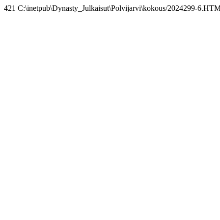
421 C:\inetpub\Dynasty_Julkaisut\Polvijarvi\kokous/2024299-6.HT